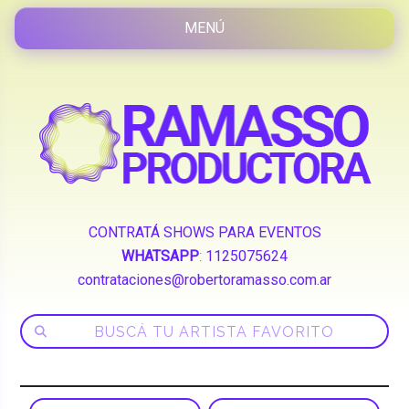
CONTRATÁ SHOWS PARA EVENTOS
WHATSAPP
:
1125075624
contrataciones@robertoramasso.com.ar