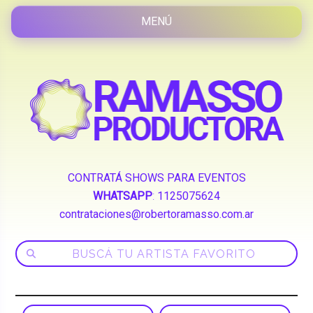
CONTRATÁ SHOWS PARA EVENTOS
WHATSAPP
:
1125075624
contrataciones@robertoramasso.com.ar