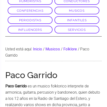
HUMORISTAS
CONDUCTORES
CONFERENCIAS
MUSICOS
PERIODISTAS
INFANTILES
INFLUENCERS
SERVICIOS
Usted está aquí:
Inicio
/
Musicos
/
Folklore
/
Paco
Garrido
Paco Garrido
Paco Garrido
es un musico folklorico interprete de
armonica, guitarra, percusion y bandoneon, quien debuto
a los 12 años en la Radio de Santiago del Estero, y
realizando varios shows en dicha provincia, junto a