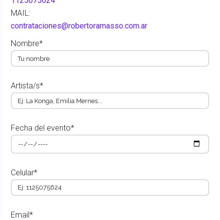
1125075624
MAIL:
contrataciones@robertoramasso.com.ar
Nombre*
Artista/s*
Fecha del evento*
Celular*
Email*