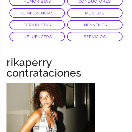
HUMORISTAS
CONDUCTORES
CONFERENCIAS
MUSICOS
PERIODISTAS
INFANTILES
INFLUENCERS
SERVICIOS
rikaperry
contrataciones