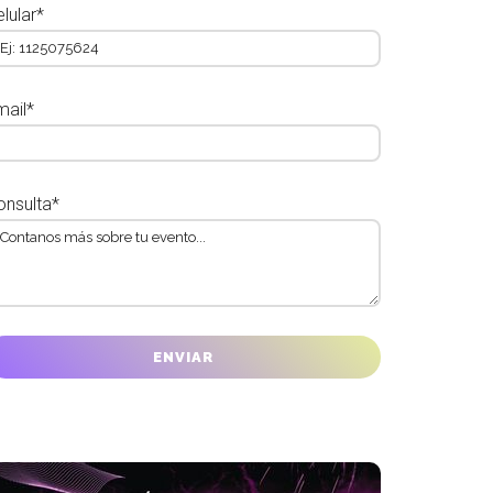
lular*
mail*
onsulta*