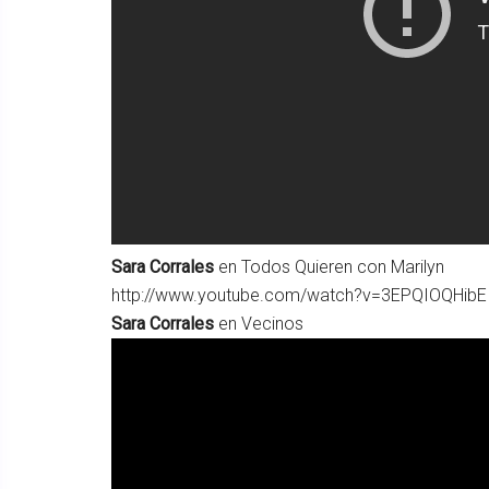
Sara Corrales
en Todos Quieren con Marilyn
http://www.youtube.com/watch?v=3EPQIOQHibE
Sara Corrales
en Vecinos