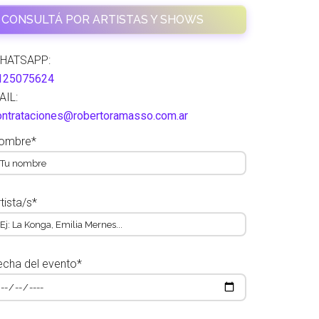
CONSULTÁ POR ARTISTAS Y SHOWS
HATSAPP:
125075624
AIL:
ontrataciones@robertoramasso.com.ar
ombre*
tista/s*
echa del evento*