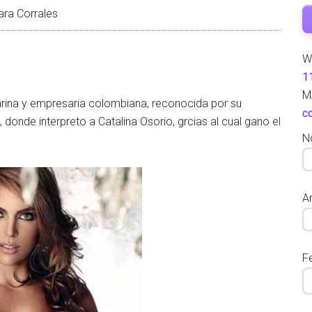
ra Corrales
W
1
M
arina y empresaria colombiana, reconocida por su
c
 donde interpreto a Catalina Osorio, grcias al cual gano el
N
Ar
F