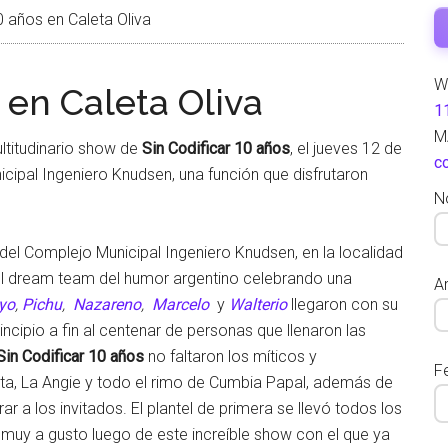
0 años en Caleta Oliva
W
 en Caleta Oliva
1
M
ltitudinario show de
Sin Codificar 10 años
, el jueves 12 de
c
cipal Ingeniero Knudsen, una función que disfrutaron
N
 del Complejo Municipal Ingeniero Knudsen, en la localidad
del dream team del humor argentino celebrando una
Ar
yo
,
Pichu
,
Nazareno
,
Marcelo
y
Walterio
llegaron con su
cipio a fin al centenar de personas que llenaron las
Sin Codificar 10 años
no faltaron los míticos y
F
a, La Angie y todo el rimo de Cumbia Papal, además de
 a los invitados. El plantel de primera se llevó todos los
e muy a gusto luego de este increíble show con el que ya