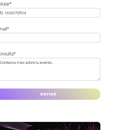
lular*
mail*
onsulta*