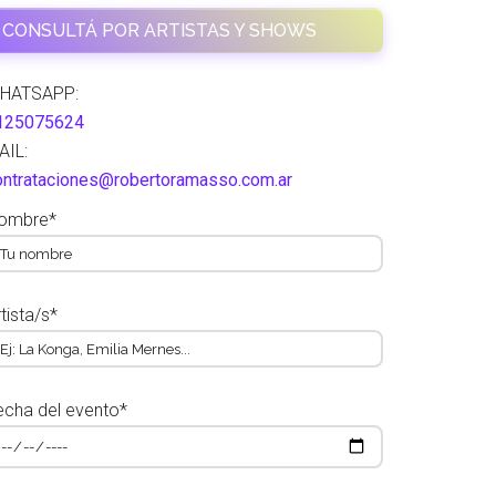
CONSULTÁ POR ARTISTAS Y SHOWS
HATSAPP:
125075624
AIL:
ontrataciones@robertoramasso.com.ar
ombre*
tista/s*
echa del evento*