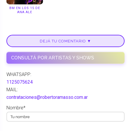
BM EN LOS 15 DE
ANA ALE
DEJÁ TU COMENTARIO ▼
CONSULTÁ POR ARTISTAS Y SHOWS
WHATSAPP:
1125075624
MAIL:
contrataciones@robertoramasso.com.ar
Nombre*