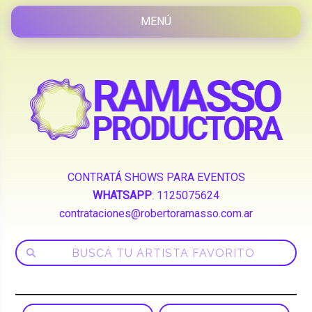
CONTRATÁ SHOWS PARA EVENTOS
WHATSAPP
:
1125075624
contrataciones@robertoramasso.com.ar