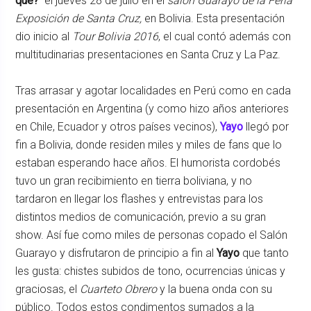
qué?
el jueves 28 de julio en el
salón Guarayo de la Feria
Exposición de Santa Cruz,
en Bolivia. Esta presentación
dio inicio al
Tour Bolivia 2016
, el cual contó además con
multitudinarias presentaciones en Santa Cruz y La Paz.
Tras arrasar y agotar localidades en Perú como en cada
presentación en Argentina (y como hizo años anteriores
en Chile, Ecuador y otros países vecinos),
Yayo
llegó por
fin a Bolivia, donde residen miles y miles de fans que lo
estaban esperando hace años. El humorista cordobés
tuvo un gran recibimiento en tierra boliviana, y no
tardaron en llegar los flashes y entrevistas para los
distintos medios de comunicación, previo a su gran
show. Así fue como miles de personas copado el Salón
Guarayo y disfrutaron de principio a fin al
Yayo
que tanto
les gusta: chistes subidos de tono, ocurrencias únicas y
graciosas, el
Cuarteto Obrero
y la buena onda con su
público. Todos estos condimentos sumados a la