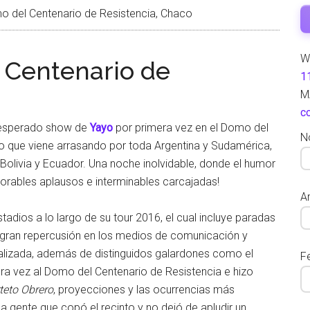
o del Centenario de Resistencia, Chaco
W
 Centenario de
1
M
c
 esperado show de
Yayo
por primera vez en el Domo del
N
o que viene arrasando por toda Argentina y Sudamérica,
 Bolivia y Ecuador. Una noche inolvidable, donde el humor
morables aplausos e interminables carcajadas!
Ar
stadios a lo largo de su tour 2016, el cual incluye paradas
 gran repercusión en los medios de comunicación y
ializada, además de distinguidos galardones como el
F
mera vez al Domo del Centenario de Resistencia e hizo
teto Obrero
, proyecciones y las ocurrencias más
 a la gente que copó el recinto y no dejó de apludir un