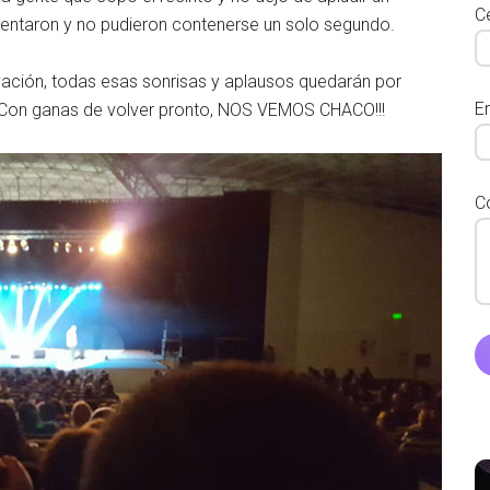
Ce
 tentaron y no pudieron contenerse un solo segundo.
ovación, todas esas sonrisas y aplausos quedarán por
E
 Con ganas de volver pronto, NOS VEMOS CHACO!!!
C