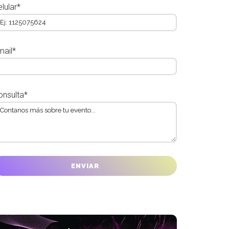
lular*
mail*
onsulta*