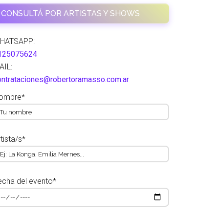
CONSULTÁ POR ARTISTAS Y SHOWS
HATSAPP:
125075624
AIL:
ontrataciones@robertoramasso.com.ar
ombre*
tista/s*
echa del evento*