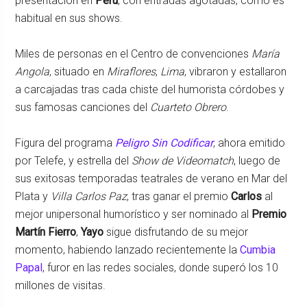
presentación en
Perú
, con entradas agotadas, como es
habitual en sus shows.
Miles de personas en el Centro de convenciones
María
Angola
, situado en
Miraflores
,
Lima
, vibraron y estallaron
a carcajadas tras cada chiste del humorista córdobes y
sus famosas canciones del
Cuarteto Obrero
.
Figura del programa
Peligro Sin Codificar
, ahora emitido
por Telefe, y estrella del
Show de Videomatch
, luego de
sus exitosas temporadas teatrales de verano en Mar del
Plata y
Villa Carlos Paz
, tras ganar el premio
Carlos
al
mejor unipersonal humorístico y ser nominado al
Premio
Martín Fierro
,
Yayo
sigue disfrutando de su mejor
momento, habiendo lanzado recientemente la
Cumbia
Papal
, furor en las redes sociales, donde superó los 10
millones de visitas.