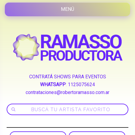
CONTRATÁ SHOWS PARA EVENTOS
WHATSAPP
:
1125075624
contrataciones@robertoramasso.com.ar