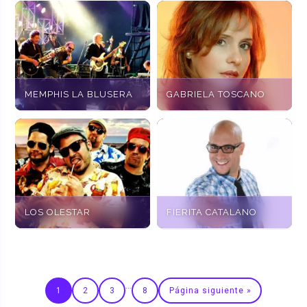
MEMPHIS LA BLUSERA
GABRIELA TOSCANO
LOS OLESTAR
FIERITA CATALANO
…
1
2
3
8
Página siguiente »