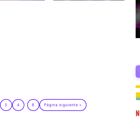
…
3
4
8
Página siguiente »