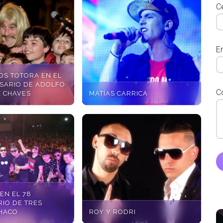
Ce
E
OS TOTORA EN EL
RSARIO DE ADOLFO
C
 CHAVES
MATÍAS CARRICA
EN EL 78
RIO DE TRES
CHACO
ROY Y RODRI