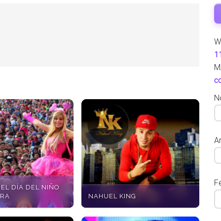
W
1
M
c
N
Ar
F
EL DÍA DEL NIÑO
CRA
NAHUEL KING