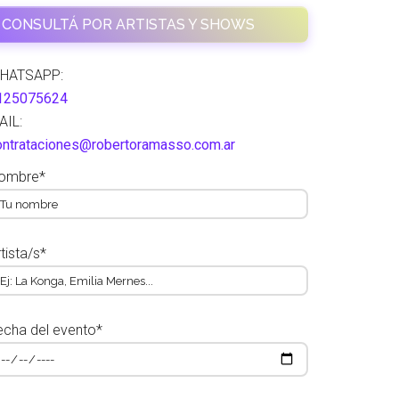
CONSULTÁ POR ARTISTAS Y SHOWS
HATSAPP:
125075624
AIL:
ontrataciones@robertoramasso.com.ar
ombre*
tista/s*
echa del evento*