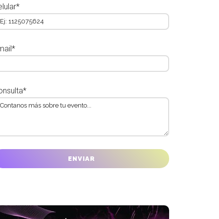
lular*
mail*
onsulta*