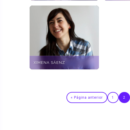
XIMENA SÁENZ
« Página anterior
1
2