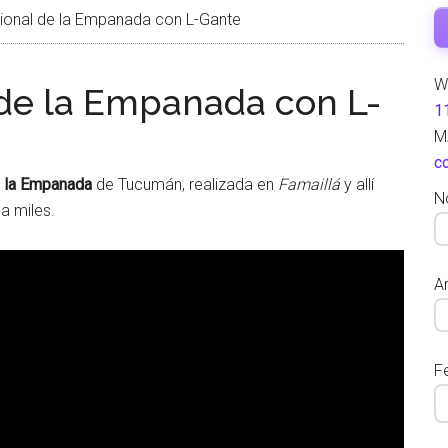
ional de la Empanada con L-Gante
W
 de la Empanada con L-
1
M
c
e la Empanada
de Tucumán, realizada en
Famaillá
y allí
N
 a miles.
Ar
F