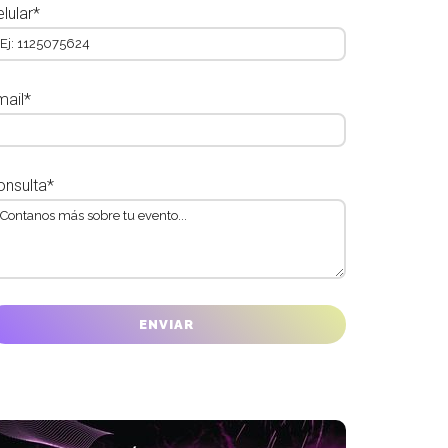
lular*
mail*
onsulta*