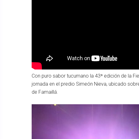
Con puro sabor tucumano la 43ª edición de la Fi
jornada en el predio Simeón Nieva, ubicado sobre
de Famaillá.