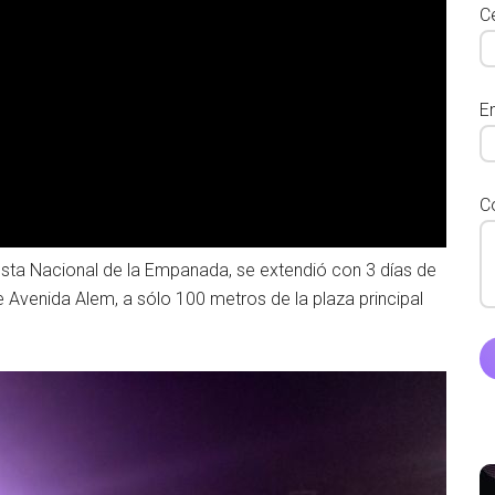
Ce
E
C
esta Nacional de la Empanada, se extendió con 3 días de
 Avenida Alem, a sólo 100 metros de la plaza principal