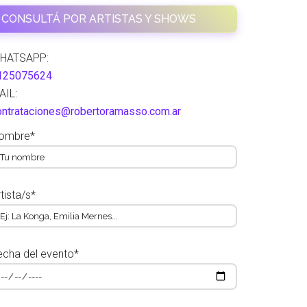
CONSULTÁ POR ARTISTAS Y SHOWS
HATSAPP:
125075624
AIL:
ontrataciones@robertoramasso.com.ar
ombre*
tista/s*
echa del evento*