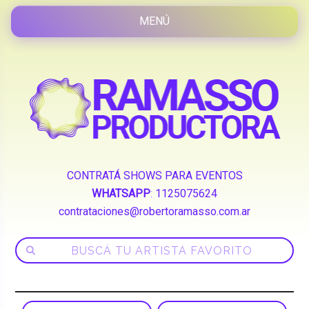
CONTRATÁ SHOWS PARA EVENTOS
WHATSAPP
:
1125075624
contrataciones@robertoramasso.com.ar