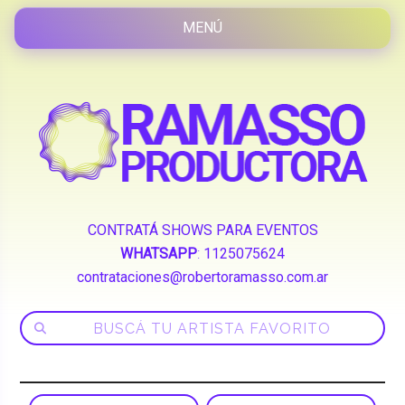
CONTRATÁ SHOWS PARA EVENTOS
WHATSAPP
:
1125075624
contrataciones@robertoramasso.com.ar