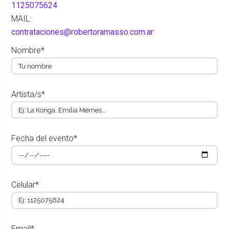
1125075624
MAIL:
contrataciones@robertoramasso.com.ar
Nombre*
Artista/s*
Fecha del evento*
Celular*
Email*