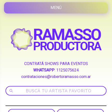
CONTRATÁ SHOWS PARA EVENTOS
WHATSAPP
:
1125075624
contrataciones@robertoramasso.com.ar