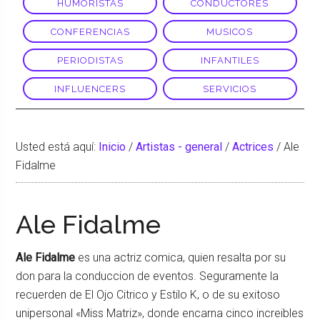
HUMORISTAS
CONDUCTORES
CONFERENCIAS
MUSICOS
PERIODISTAS
INFANTILES
INFLUENCERS
SERVICIOS
Usted está aquí:
Inicio
/
Artistas - general
/
Actrices
/
Ale
Fidalme
Ale Fidalme
Ale Fidalme
es una actriz comica, quien resalta por su
don para la conduccion de eventos. Seguramente la
recuerden de El Ojo Citrico y Estilo K, o de su exitoso
unipersonal «Miss Matriz», donde encarna cinco increibles