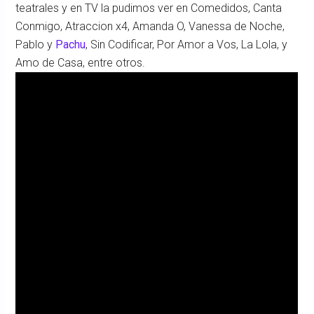
teatrales y en TV la pudimos ver en Comedidos, Canta
Conmigo, Atraccion x4, Amanda O, Vanessa de Noche,
Pablo y
Pachu
, Sin Codificar, Por Amor a Vos, La Lola, y
Amo de Casa, entre otros.