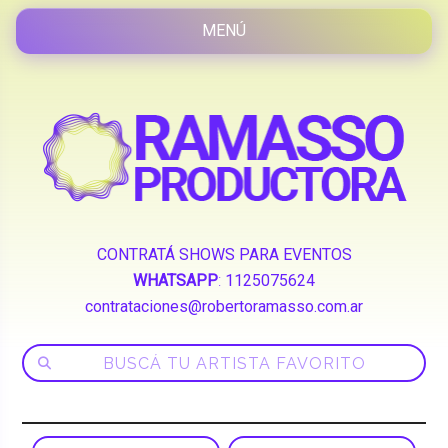
CONTRATÁ SHOWS PARA EVENTOS
WHATSAPP
:
1125075624
contrataciones@robertoramasso.com.ar