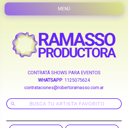
CONTRATÁ SHOWS PARA EVENTOS
WHATSAPP
:
1125075624
contrataciones@robertoramasso.com.ar