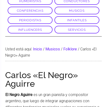
HUMORISTAS
CONDUCTORES
CONFERENCIAS
MUSICOS
PERIODISTAS
INFANTILES
INFLUENCERS
SERVICIOS
Usted está aquí:
Inicio
/
Musicos
/
Folklore
/
Carlos «El
Negro» Aguirre
Carlos «El Negro»
Aguirre
El Negro Aguirre
es un gran pianista y compositor
argentino, que luego de integrar agrupaciones con