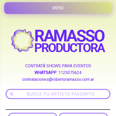
CONTRATÁ SHOWS PARA EVENTOS
WHATSAPP
:
1125075624
contrataciones@robertoramasso.com.ar