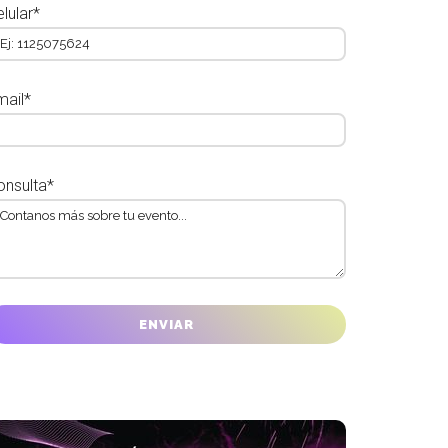
lular*
mail*
onsulta*