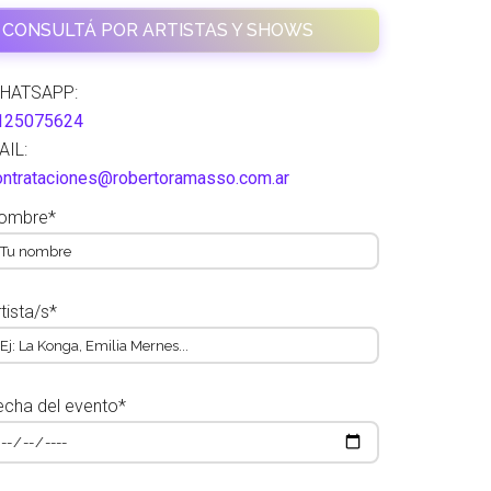
CONSULTÁ POR ARTISTAS Y SHOWS
HATSAPP:
125075624
AIL:
ontrataciones@robertoramasso.com.ar
ombre*
tista/s*
echa del evento*