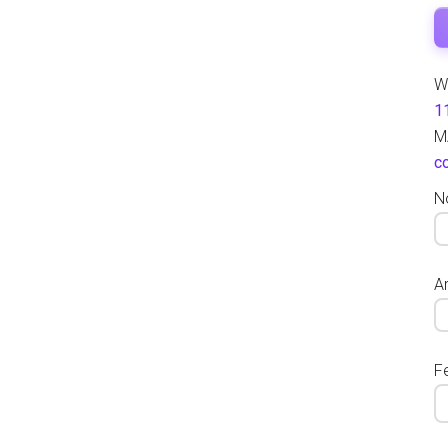
W
1
M
c
N
Ar
F