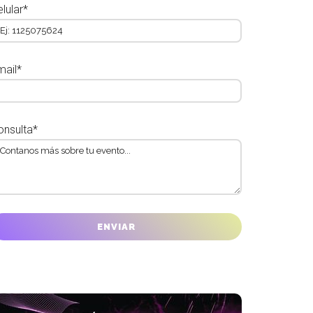
lular*
mail*
onsulta*