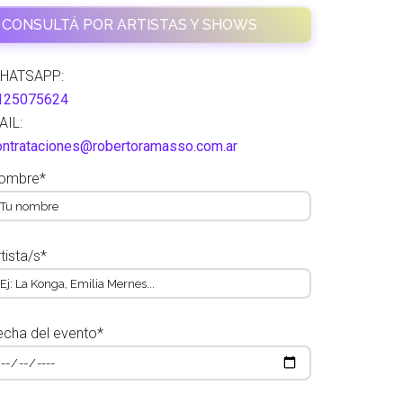
CONSULTÁ POR ARTISTAS Y SHOWS
HATSAPP:
125075624
AIL:
ontrataciones@robertoramasso.com.ar
ombre*
tista/s*
echa del evento*