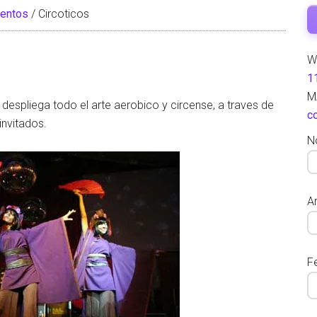
ventos
/
Circoticos
W
1
M
despliega todo el arte aerobico y circense, a traves de
c
invitados.
N
Ar
F