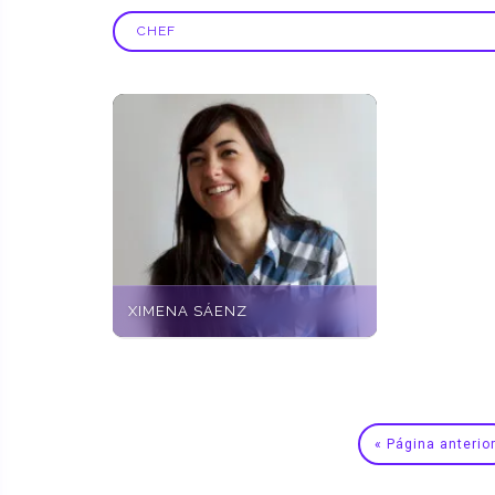
XIMENA SÁENZ
« Página anterio