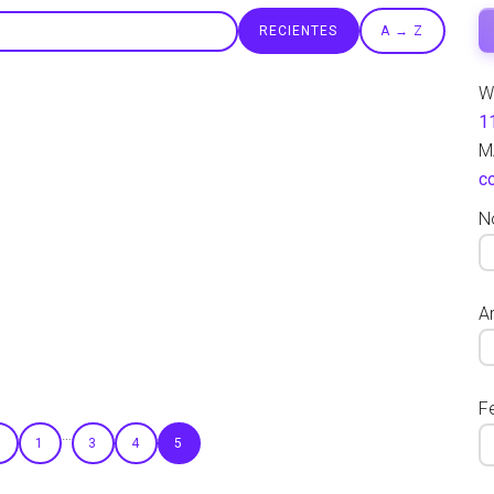
RECIENTES
A → Z
W
1
M
c
N
Ar
F
…
r
1
3
4
5