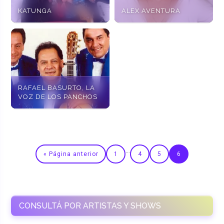
KATUNGA
ALEX AVENTURA
RAFAEL BASURTO, LA
VOZ DE LOS PANCHOS
…
« Página anterior
1
4
5
6
CONSULTÁ POR ARTISTAS Y SHOWS