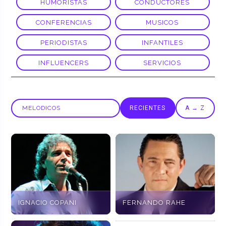
HUMORISTAS
CONDUCTORES
CONFERENCIAS
MUSICOS
PERIODISTAS
INFANTILES
INFLUENCERS
SERVICIOS
RECIENTES
A → Z
IGNACIO COPANI
FERNANDO RAHE
LOS LINCES