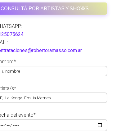
CONSULTÁ POR ARTISTAS Y SHOWS
HATSAPP:
125075624
AIL:
ontrataciones@robertoramasso.com.ar
ombre*
tista/s*
echa del evento*