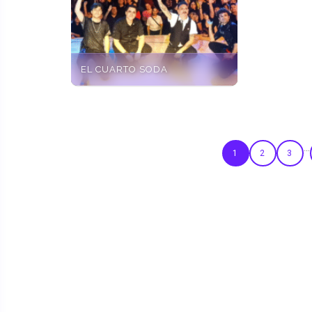
EL CUARTO SODA
…
1
2
3