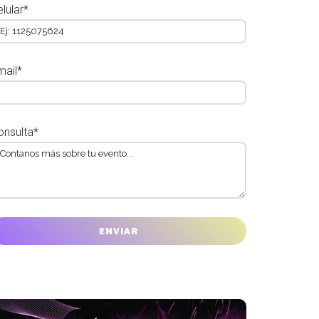
lular*
mail*
onsulta*