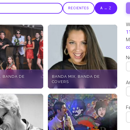
RECIENTES
A → Z
W
1
M
c
N
, BANDA DE
BANDA MIX, BANDA DE
COVERS
Ar
F