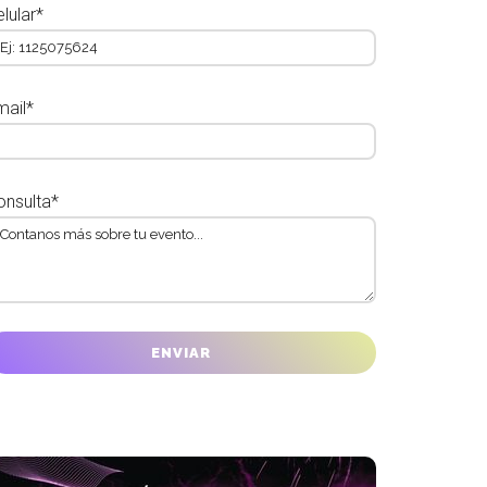
lular*
mail*
onsulta*