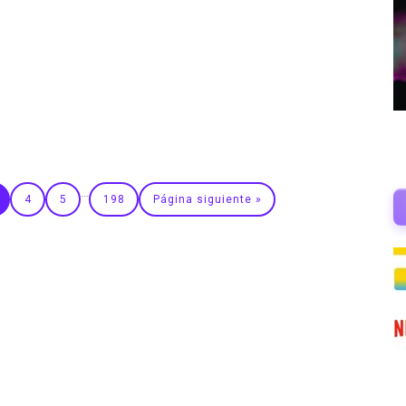
…
4
5
198
Página siguiente »