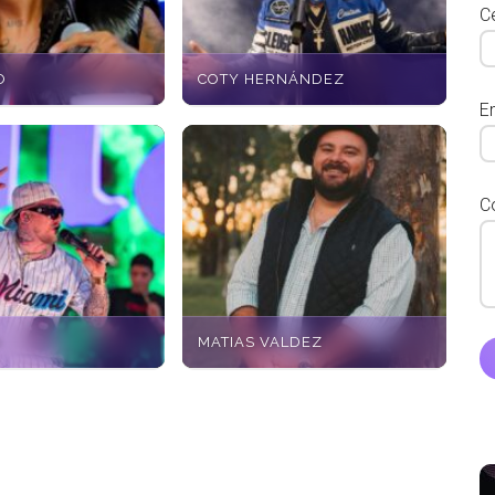
Ce
O
COTY HERNÁNDEZ
E
C
O
MATIAS VALDEZ