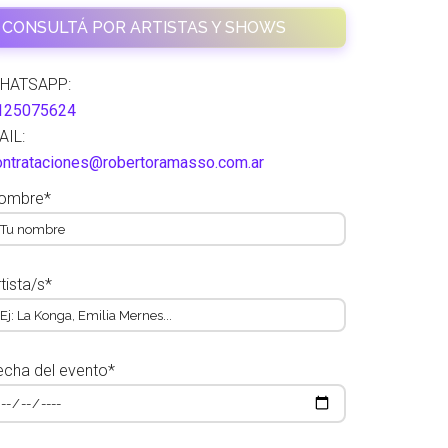
CONSULTÁ POR ARTISTAS Y SHOWS
HATSAPP:
125075624
AIL:
ontrataciones@robertoramasso.com.ar
ombre*
tista/s*
echa del evento*