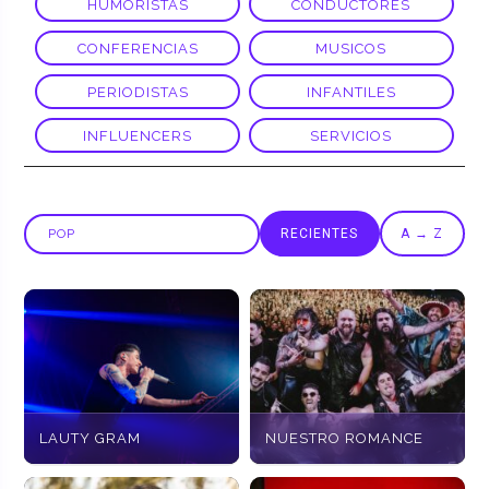
HUMORISTAS
CONDUCTORES
CONFERENCIAS
MUSICOS
PERIODISTAS
INFANTILES
INFLUENCERS
SERVICIOS
RECIENTES
A → Z
LAUTY GRAM
NUESTRO ROMANCE