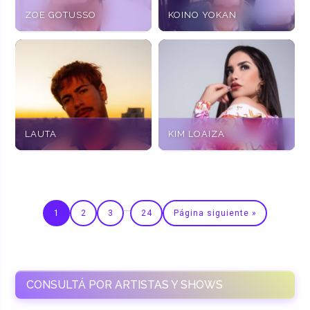
ZOE GOTUSSO
KOINO YOKAN
LAUTA
KIM LOAIZA
…
1
2
3
24
Página siguiente »
CONSULTÁ POR ARTISTAS Y SHOWS