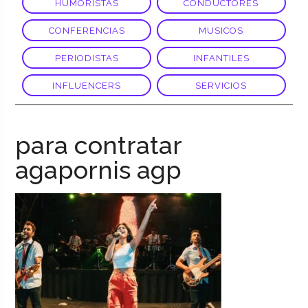
HUMORISTAS
CONDUCTORES
CONFERENCIAS
MUSICOS
PERIODISTAS
INFANTILES
INFLUENCERS
SERVICIOS
para contratar
agapornis agp