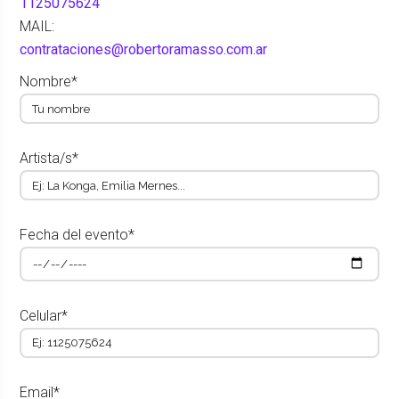
1125075624
MAIL:
contrataciones@robertoramasso.com.ar
Nombre*
Artista/s*
Fecha del evento*
Celular*
Email*