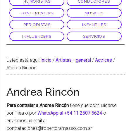
HUMORISTAS
CONDUCTORES
CONFERENCIAS
MUSICOS
PERIODISTAS
INFANTILES
INFLUENCERS
SERVICIOS
Usted está aquí:
Inicio
/
Artistas - general
/
Actrices
/
Andrea Rincón
Andrea Rincón
Para contratar a Andrea Rincón
tiene que comunicarse
por línea o por
WhatsApp al +54 11 2507 5624
o
enviarnos un mail a
contrataciones@robertoramasso.com.ar