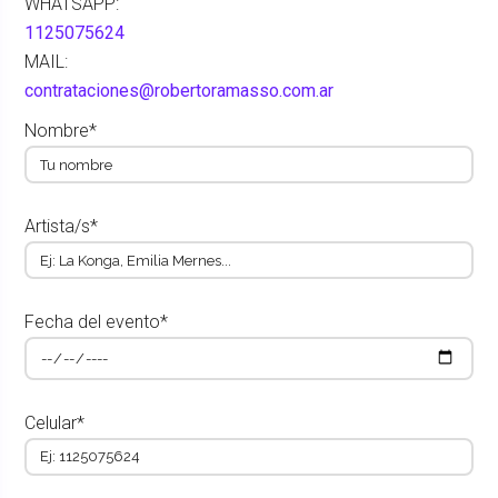
WHATSAPP:
1125075624
MAIL:
contrataciones@robertoramasso.com.ar
Nombre*
Artista/s*
Fecha del evento*
Celular*