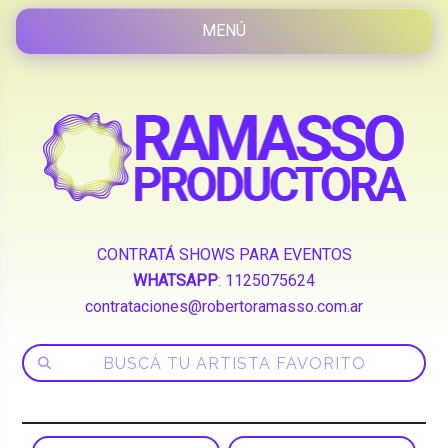
CONTRATÁ SHOWS PARA EVENTOS
WHATSAPP
:
1125075624
contrataciones@robertoramasso.com.ar