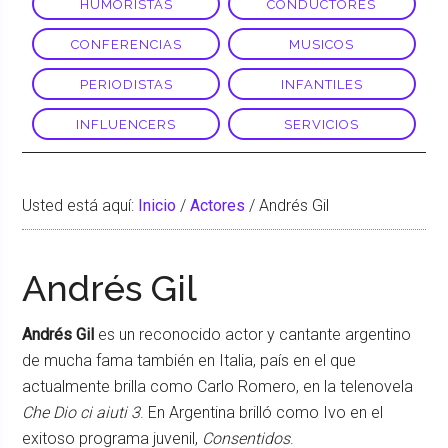
HUMORISTAS
CONDUCTORES
CONFERENCIAS
MUSICOS
PERIODISTAS
INFANTILES
INFLUENCERS
SERVICIOS
Usted está aquí:
Inicio
/
Actores
/
Andrés Gil
Andrés Gil
Andrés Gil
es un reconocido actor y cantante argentino
de mucha fama también en Italia, país en el que
actualmente brilla como Carlo Romero, en la telenovela
Che Dio ci aiuti 3
. En Argentina brilló como Ivo en el
exitoso programa juvenil,
Consentidos
.