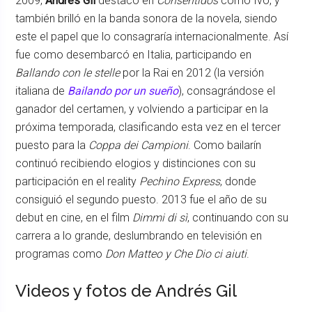
2009,
Andrés Gil
destacó en
Consentidos
como Ivo, y
también brilló en la banda sonora de la novela, siendo
este el papel que lo consagraría internacionalmente. Así
fue como desembarcó en Italia, participando en
Ballando con le stelle
por la Rai en 2012 (la versión
italiana de
Bailando por un sueño
), consagrándose el
ganador del certamen, y volviendo a participar en la
próxima temporada, clasificando esta vez en el tercer
puesto para la
Coppa dei Campioni
. Como bailarín
continuó recibiendo elogios y distinciones con su
participación en el reality
Pechino Express
, donde
consiguió el segundo puesto. 2013 fue el año de su
debut en cine, en el film
Dimmi di sì
, continuando con su
carrera a lo grande, deslumbrando en televisión en
programas como
Don Matteo y Che Dio ci aiuti
.
Videos y fotos de Andrés Gil