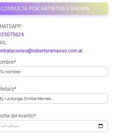
CONSULTÁ POR ARTISTAS Y SHOWS
HATSAPP:
125075624
AIL:
ontrataciones@robertoramasso.com.ar
ombre*
tista/s*
echa del evento*