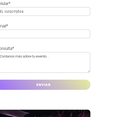
lular*
mail*
onsulta*