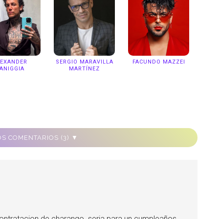
LEXANDER
SERGIO MARAVILLA
FACUNDO MAZZEI
ANIGGIA
MARTÍNEZ
S COMENTARIOS (3) ▼
contratacion de charango. seria para un cumpleaños