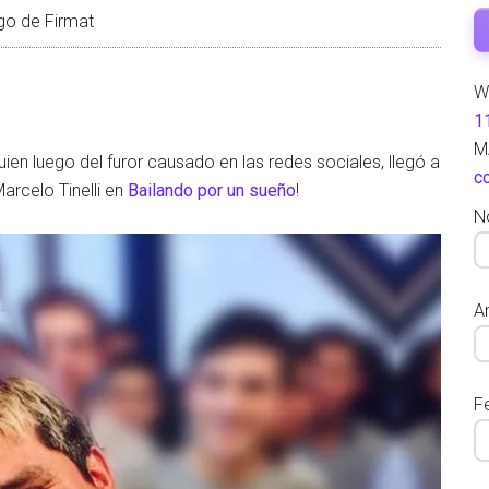
o de Firmat
W
1
M
ien luego del furor causado en las redes sociales, llegó a
c
arcelo Tinelli en
Bailando por un sueño
!
N
Ar
F