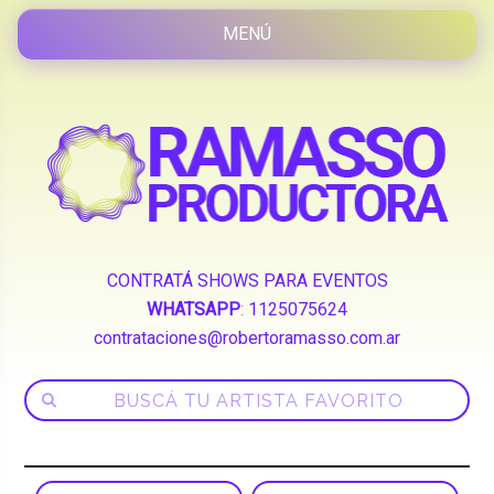
CONTRATÁ SHOWS PARA EVENTOS
WHATSAPP
:
1125075624
contrataciones@robertoramasso.com.ar