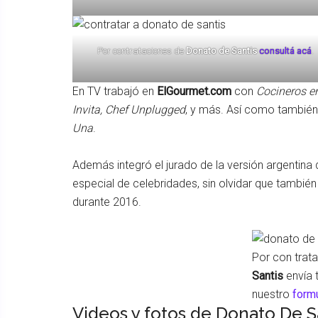
Por contrataciones de
Donato de Santis
consultá acá
.
En TV trabajó en
ElGourmet.com
con
Cocineros e
Invita, Chef Unplugged
, y más. Así como tambié
Una
.
Además integró el jurado de la versión argentina
especial de celebridades, sin olvidar que también
durante 2016.
Por con trat
Santis
envía 
nuestro
formu
Videos y fotos de Donato De S