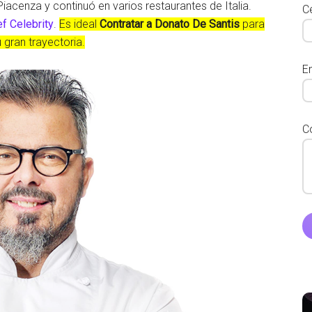
iacenza y continuó en varios restaurantes de Italia.
Ce
f Celebrity
.
Es ideal
Contratar a Donato De Santis
para
gran trayectoria.
E
C