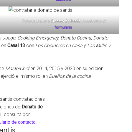
Para contratar a
Donato de Santis
consultanos al
formulario
.
n Juego, Cooking Emergency, Donato Cucina, Donato
n en
Canal 13
con
Los Cocineros en Casa
y
Las Millie y
 de
MasterChef
en 2014, 2015 y 2020 en su edición
 ejerció el mismo rol en
Dueños de la cocina
aciones de
Donato de
tu consulta por
lario de contacto
.
antis