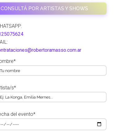
CONSULTÁ POR ARTISTAS Y SHOWS
HATSAPP:
125075624
AIL:
ontrataciones@robertoramasso.com.ar
ombre*
tista/s*
echa del evento*