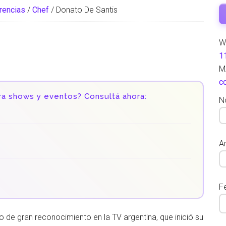
rencias
/
Chef
/
Donato De Santis
W
1
M
c
ra shows y eventos? Consultá ahora:
N
Ar
F
no de gran reconocimiento en la TV argentina, que inició su