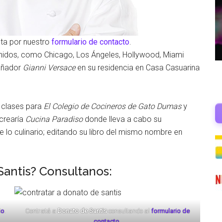
lta por nuestro
formulario de contacto
.
Unidos, como Chicago, Los Ángeles, Hollywood, Miami
señador
Gianni Versace
en su residencia en Casa Casuarina
ó clases para
El Colegio de Cocineros de Gato Dumas
y
 crearía
Cucina Paradiso
donde lleva a cabo su
e lo culinario; editando su libro del mismo nombre en
antis? Consultanos:
io
.
Contratá a
Donato de Santis
consultando al
formulario de
contacto
.