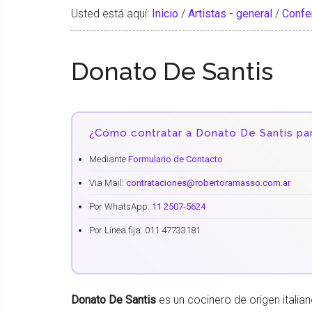
Usted está aquí:
Inicio
/
Artistas - general
/
Confe
Donato De Santis
¿Cómo contratar a Donato De Santis pa
Mediante
Formulario de Contacto
Via Mail:
contrataciones@robertoramasso.com.ar
Por WhatsApp:
11 2507-5624
Por Línea fija: 011 47733181
Donato De Santis
es un cocinero de origen italia