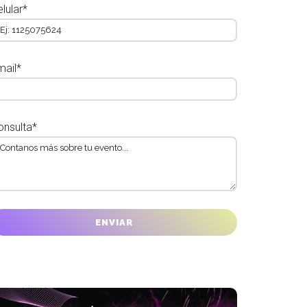
lular*
mail*
onsulta*