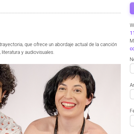
W
1
M
ayectoria, que ofrece un abordaje actual de la canción
c
literatura y audiovisuales.
N
Ar
F