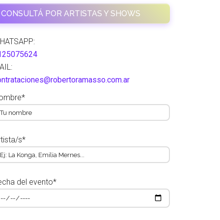
CONSULTÁ POR ARTISTAS Y SHOWS
HATSAPP:
125075624
AIL:
ontrataciones@robertoramasso.com.ar
ombre*
tista/s*
echa del evento*