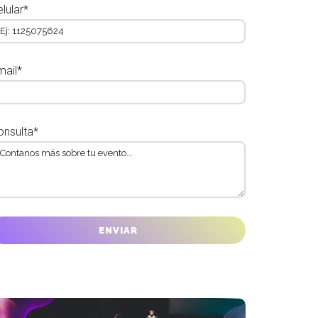
lular*
mail*
onsulta*