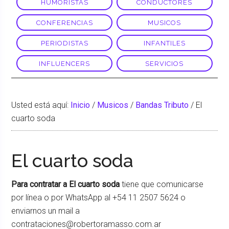
HUMORISTAS
CONDUCTORES
CONFERENCIAS
MUSICOS
PERIODISTAS
INFANTILES
INFLUENCERS
SERVICIOS
Usted está aquí:
Inicio
/
Musicos
/
Bandas Tributo
/
El
cuarto soda
El cuarto soda
Para contratar a El cuarto soda
tiene que comunicarse
por línea o por WhatsApp al +54 11 2507 5624 o
enviarnos un mail a
contrataciones@robertoramasso.com.ar