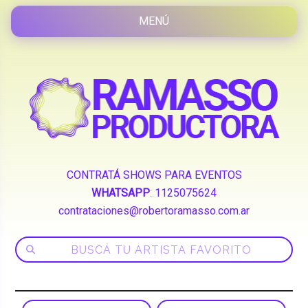
CONTRATÁ SHOWS PARA EVENTOS
WHATSAPP
:
1125075624
contrataciones@robertoramasso.com.ar