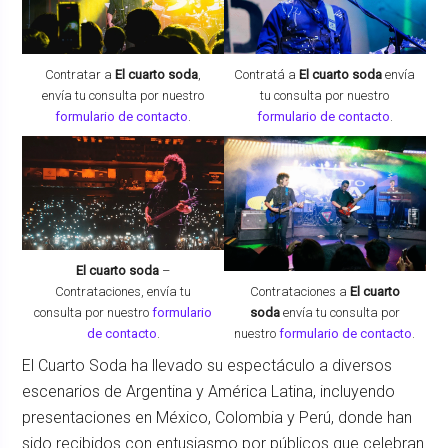
Contratar a
El cuarto soda
,
Contratá a
El cuarto soda
envía
envía tu consulta por nuestro
tu consulta por nuestro
formulario de contacto
.
formulario de contacto
.
El cuarto soda
–
Contrataciones,
envía tu
Contrataciones a
El cuarto
consulta por nuestro
formulario
soda
envía tu consulta por
de contacto
.
nuestro
formulario de contacto
.
El Cuarto Soda ha llevado su espectáculo a diversos
escenarios de Argentina y América Latina, incluyendo
presentaciones en México, Colombia y Perú, donde han
sido recibidos con entusiasmo por públicos que celebran