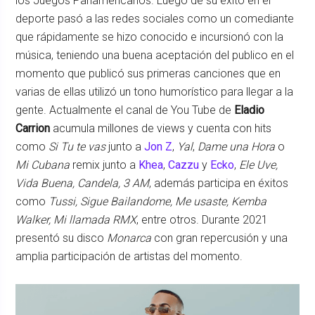
los Juegos Panamericanos. Luego de su éxito en el
deporte pasó a las redes sociales como un comediante
que rápidamente se hizo conocido e incursionó con la
música, teniendo una buena aceptación del publico en el
momento que publicó sus primeras canciones que en
varias de ellas utilizó un tono humorístico para llegar a la
gente. Actualmente el canal de You Tube de
Eladio
Carrion
acumula millones de views y cuenta con hits
como
Si Tu te vas
junto a
Jon Z
,
Yal
,
Dame una Hora
o
Mi Cubana
remix junto a
Khea
,
Cazzu
y
Ecko
,
Ele Uve,
Vida Buena, Candela, 3 AM
, además participa en éxitos
como
Tussi, Sigue Bailandome, Me usaste, Kemba
Walker, Mi llamada RMX
, entre otros. Durante 2021
presentó su disco
Monarca
con gran repercusión y una
amplia participación de artistas del momento.