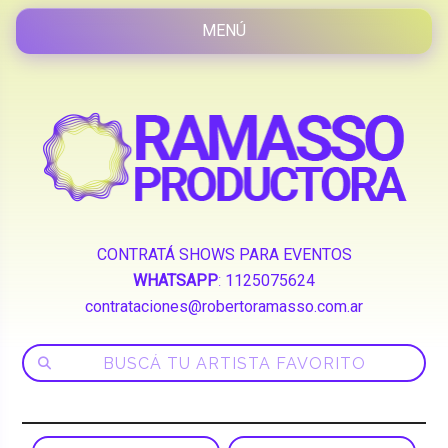
CONTRATÁ SHOWS PARA EVENTOS
WHATSAPP
:
1125075624
contrataciones@robertoramasso.com.ar