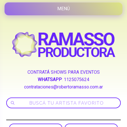
CONTRATÁ SHOWS PARA EVENTOS
WHATSAPP
:
1125075624
contrataciones@robertoramasso.com.ar