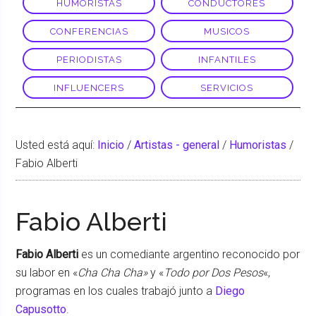
HUMORISTAS
CONDUCTORES
CONFERENCIAS
MUSICOS
PERIODISTAS
INFANTILES
INFLUENCERS
SERVICIOS
Usted está aquí:
Inicio
/
Artistas - general
/
Humoristas
/
Fabio Alberti
Fabio Alberti
Fabio Alberti
es un comediante argentino reconocido por
su labor en «
Cha Cha Cha»
y «
Todo por Dos Pesos
«,
programas en los cuales trabajó junto a
Diego
Capusotto
.