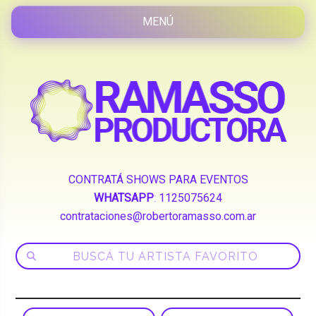
CONTRATÁ SHOWS PARA EVENTOS
WHATSAPP
:
1125075624
contrataciones@robertoramasso.com.ar