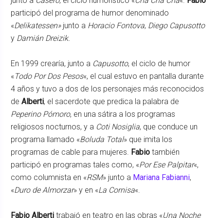
junto a
Casero
, el ciclo humorístico «
Cha Cha Cha
«.
Fabio
participó del programa de humor denominado
«
Delikatessen»
junto a
Horacio Fontova
,
Diego Capusotto
y
Damián Dreizik.
En 1999 crearía, junto a
Capusotto
, el ciclo de humor
«
Todo Por Dos Pesos
«, el cual estuvo en pantalla durante
4 años y tuvo a dos de los personajes más reconocidos
de
Alberti
, el sacerdote que predica la palabra de
Peperino Pómoro
, en una sátira a los programas
religiosos nocturnos, y a
Coti Nosiglia
, que conduce un
programa llamado «
Boluda Total
» que imita los
programas de cable para mujeres.
Fabio
también
participó en programas tales como, «
Por Ese Palpitar
«,
como columnista en «
RSM
» junto a
Mariana Fabianni
,
«
Duro de Almorzar
» y en «
La Cornisa
«.
Fabio Alberti
trabajó en teatro en las obras «
Una Noche