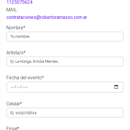
1125075624
MAIL:
contrataciones@robertoramasso.com.ar
Nombre*
Artista/s*
Fecha del evento*
Celular*
Email*