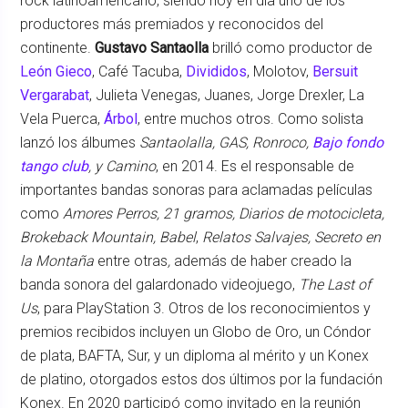
rock latinoamericano, siendo hoy en día uno de los
productores más premiados y reconocidos del
continente.
Gustavo Santaolla
brilló como productor de
León Gieco
, Café Tacuba,
Divididos
, Molotov,
Bersuit
Vergarabat
, Julieta Venegas, Juanes, Jorge Drexler, La
Vela Puerca,
Árbol
, entre muchos otros. Como solista
lanzó los álbumes
Santaolalla, GAS, Ronroco,
Bajo fondo
tango club
, y Camino
, en 2014. Es el responsable de
importantes bandas sonoras para aclamadas películas
como
Amores Perros, 21 gramos, Diarios de motocicleta,
Brokeback Mountain, Babel
,
Relatos Salvajes, Secreto en
la Montaña
entre otras
,
además de haber creado la
banda sonora del galardonado videojuego,
The Last of
Us
, para PlayStation 3. Otros de los reconocimientos y
premios recibidos incluyen un Globo de Oro, un Cóndor
de plata, BAFTA, Sur, y un diploma al mérito y un Konex
de platino, otorgados estos dos últimos por la fundación
Konex. En 2020 participó como invitado en la reunión