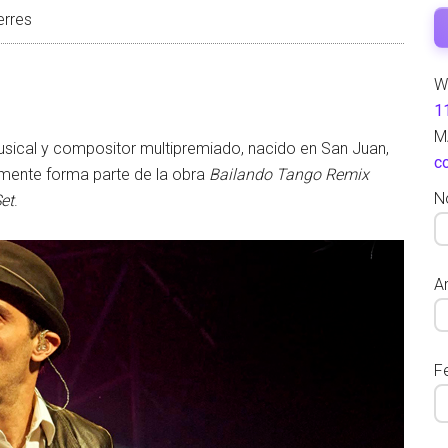
erres
W
1
M
musical y compositor multipremiado, nacido en San Juan,
c
lmente forma parte de la obra
Bailando Tango Remix
N
et
.
Ar
F