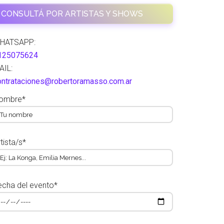
CONSULTÁ POR ARTISTAS Y SHOWS
HATSAPP:
125075624
AIL:
ontrataciones@robertoramasso.com.ar
ombre*
tista/s*
echa del evento*