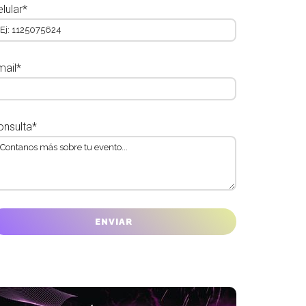
lular*
mail*
onsulta*