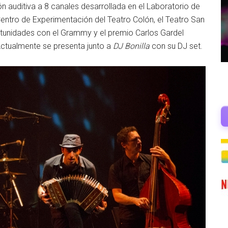
ón auditiva a 8 canales desarrollada en el Laboratorio de
Centro de Experimentación del Teatro Colón, el Teatro San
ortunidades con el Grammy y el premio Carlos Gardel
Actualmente se presenta junto a
DJ Bonilla
con su DJ set.