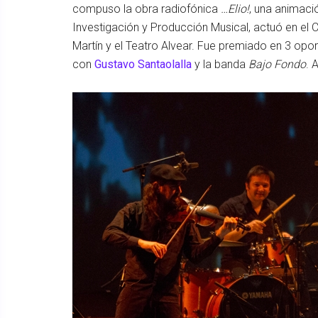
compuso la obra radiofónica
…Elio!
, una animaci
Investigación y Producción Musical, actuó en el 
Martín y el Teatro Alvear. Fue premiado en 3 op
con
Gustavo Santaolalla
y la banda
Bajo Fondo
. 