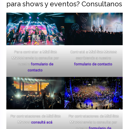
para shows y eventos? Consultanos
Para contratar a
Miel San
Contratá a
Miel San Marcos
Marcos
envía tu consulta por
escribiendo a nuestro
nuestro
formulario de
formulario de contacto
.
contacto
.
Por contrataciones de
Miel San
Por contrataciones de
Miel San
Marcos
consultá acá
.
Marcos
envía tu consulta por
nuestro
formulario de