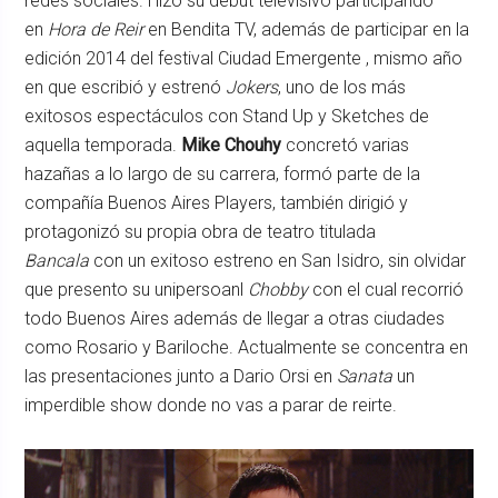
redes sociales. Hizo su debut televisivo participando
en
Hora de Reir
en Bendita TV, además de participar en la
edición 2014 del festival Ciudad Emergente , mismo año
en que escribió y estrenó
Jokers
, uno de los más
exitosos espectáculos con Stand Up y Sketches de
aquella temporada.
Mike Chouhy
concretó varias
hazañas a lo largo de su carrera, formó parte de la
compañía Buenos Aires Players, también dirigió y
protagonizó su propia obra de teatro titulada
Bancala
con un exitoso estreno en San Isidro, sin olvidar
que presento su unipersoanl
Chobby
con el cual recorrió
todo Buenos Aires además de llegar a otras ciudades
como Rosario y Bariloche. Actualmente se concentra en
las presentaciones junto a Dario Orsi en
Sanata
un
imperdible show donde no vas a parar de reirte.