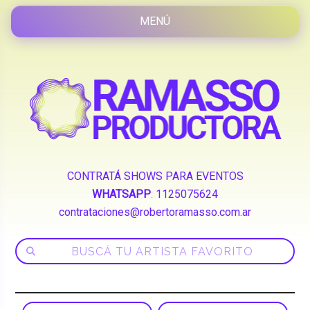
CONTRATÁ SHOWS PARA EVENTOS
WHATSAPP
:
1125075624
contrataciones@robertoramasso.com.ar