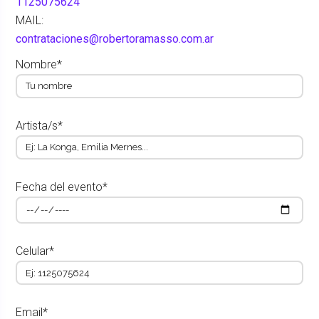
1125075624
MAIL:
contrataciones@robertoramasso.com.ar
Nombre*
Artista/s*
Fecha del evento*
Celular*
Email*