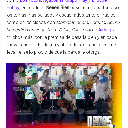
como
Los Totora
,
Agapornis
,
Grupo Play
y
El Super
Hobby
, entre otros.
Nenes Bien
poseen un repertorio con
los temas más bailados y escuchados tanto en radios
como en las discos con
Márchate ahora
,
Loquita
,
Se me
ha perdido un corazón
de
Gilda
,
Cae el sol
de
Airbag
y
muchos más, con la premisa de pasarla bien y en cada
show transmitir la alegría y ritmo de sus canciones que
llevan el sello propio de que la banda le otorga.