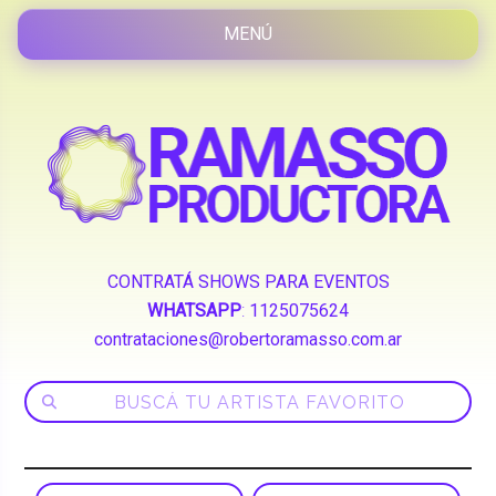
CONTRATÁ SHOWS PARA EVENTOS
WHATSAPP
:
1125075624
contrataciones@robertoramasso.com.ar