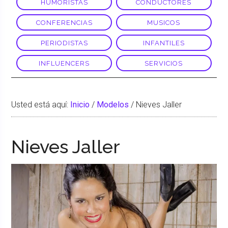
HUMORISTAS
CONDUCTORES
CONFERENCIAS
MUSICOS
PERIODISTAS
INFANTILES
INFLUENCERS
SERVICIOS
Usted está aquí:
Inicio
/
Modelos
/
Nieves Jaller
Nieves Jaller