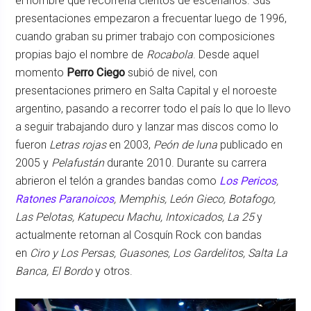
el nombre que recorrería cientos de escenarios. Sus
presentaciones empezaron a frecuentar luego de 1996,
cuando graban su primer trabajo con composiciones
propias bajo el nombre de
Rocabola
. Desde aquel
momento
Perro Ciego
subió de nivel, con
presentaciones primero en Salta Capital y el noroeste
argentino, pasando a recorrer todo el país lo que lo llevo
a seguir trabajando duro y lanzar mas discos como lo
fueron
Letras rojas
en 2003,
Peón de luna
publicado en
2005 y
Pelafustán
durante 2010. Durante su carrera
abrieron el telón a grandes bandas como
Los Pericos
,
Ratones Paranoicos
, Memphis, León Gieco, Botafogo,
Las Pelotas, Katupecu Machu, Intoxicados, La 25
y
actualmente retornan al Cosquín Rock con bandas
en
Ciro y Los Persas, Guasones, Los Gardelitos, Salta La
Banca, El Bordo
y otros.