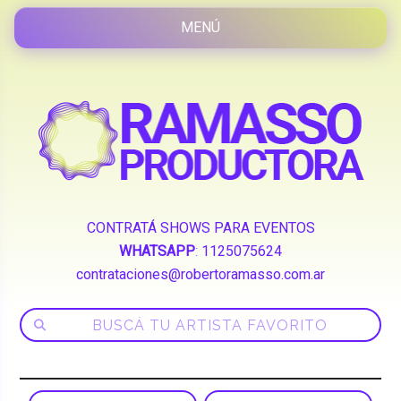
CONTRATÁ SHOWS PARA EVENTOS
WHATSAPP
:
1125075624
contrataciones@robertoramasso.com.ar