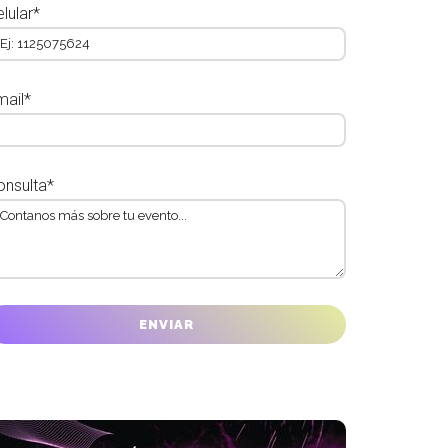
lular*
mail*
onsulta*