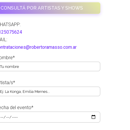
CONSULTÁ POR ARTISTAS Y SHOWS
HATSAPP:
125075624
AIL:
ontrataciones@robertoramasso.com.ar
ombre*
tista/s*
echa del evento*