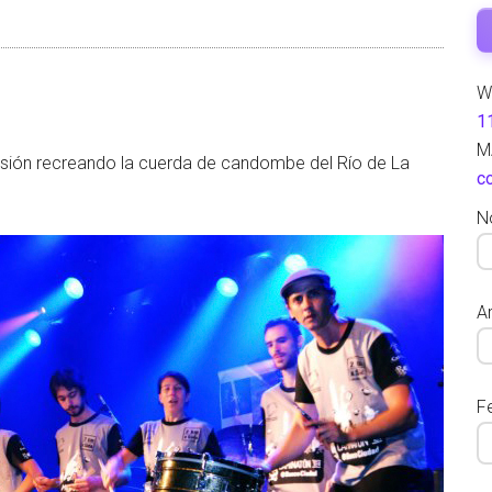
W
1
M
ión recreando la cuerda de candombe del Río de La
c
N
Ar
F