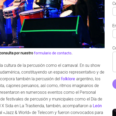
Ce
E
C
 consulta por nuestro
formulario de contacto
.
 la cultura de la percusión como el carnaval. En su show
udamérica, constituyendo un espacio representativo y de
ncorpora también la percusión del
folklore
argentino, los
ta, cajones peruanos, así como, ritmos imaginarios de
 presentaron en numerosos eventos como el Personal
 de festivales de percusión y municipales como el Día de
M X Sida en La Trastienda, también, acompañaron a
León
ival «Jazz & World» de Telecom y fueron convocados para