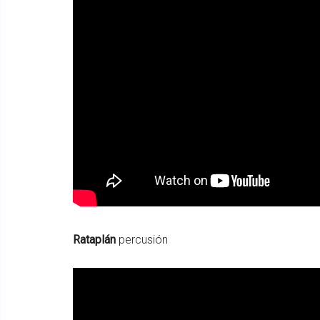
Rataplán
percusión