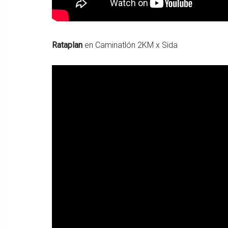
Rataplan
en Caminatlón 2KM x Sida