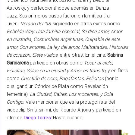
Moseinco, Raúl Serrano, Justo Gilsbert y Debora
Astrosky, y perfeccionándose además en Danza
Jazz. Sus primeros pasos fueron en la mítica tira
juvenil
Verano del ’98
, siguiendo en otros éxitos como
Rebelde Way, Una familia especial, Se dice amor, Amor
en custodia, Costumbres argentinas, Culpable de este
amor, Son amores, La ley del amor, Maltratadas, Historias
de corazón, Siete vuelos
, entre otras. En el cine,
Sabrina
Garciarena
participó en obras como
Tocar al cielo,
Felicitas, Solos en la ciudad y Amor en tránsito
, y en films
como
Cuestión de sexo, Pagafantas, Felicitas
(por la
cual ganó un Cóndor de Plata como Revelación
femenina),
La Ciudad, Baires, Los inocentes, y Sola
Contigo
. Vale mencionar que es la protagonista del
videoclip Sin ti, sin mí, de Ricardo Arjona y participó en
otro de
Diego Torres
: Hasta cuando.