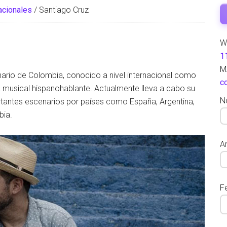
nacionales
/
Santiago Cruz
W
1
M
nario de Colombia, conocido a nivel internacional como
c
a musical hispanohablante. Actualmente lleva a cabo su
N
ortantes escenarios por países como España, Argentina,
bia.
Ar
F