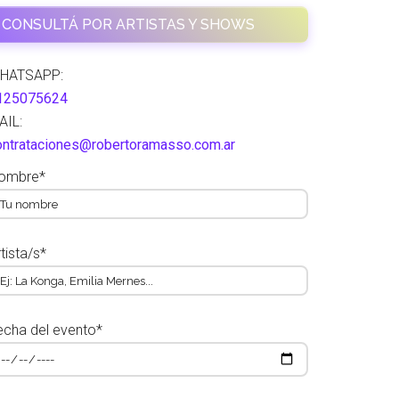
CONSULTÁ POR ARTISTAS Y SHOWS
HATSAPP:
125075624
AIL:
ontrataciones@robertoramasso.com.ar
ombre*
tista/s*
echa del evento*