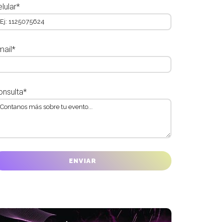
lular*
mail*
onsulta*