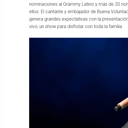
nominaciones al Grammy Latino y más de 20 nomi
ellos. El cantante y embajador de Buena Voluntad
genera grandes expectativas con la presentación
vivo, un show para disfrutar con toda la familia.