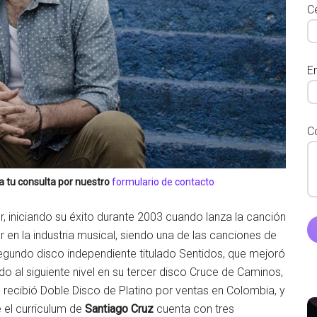
Ce
E
C
a tu consulta por nuestro
formulario de contacto
er, iniciando su éxito durante 2003 cuando lanza la canción
ar en la industria musical, siendo una de las canciones de
segundo disco independiente titulado Sentidos, que mejoró
 al siguiente nivel en su tercer disco Cruce de Caminos,
recibió Doble Disco de Platino por ventas en Colombia, y
 el curriculum de
Santiago Cruz
cuenta con tres