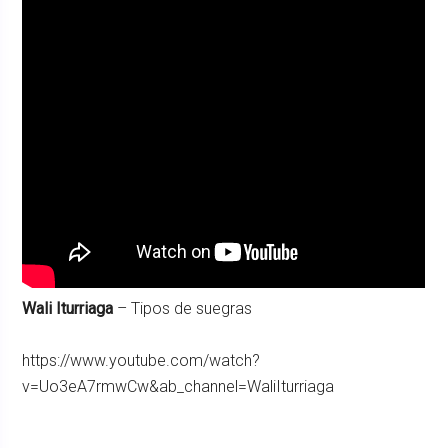
Wali Iturriaga
– Tipos de suegras
https://www.youtube.com/watch?
v=Uo3eA7rmwCw&ab_channel=WaliIturriaga