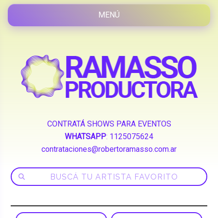
CONTRATÁ SHOWS PARA EVENTOS
WHATSAPP
:
1125075624
contrataciones@robertoramasso.com.ar