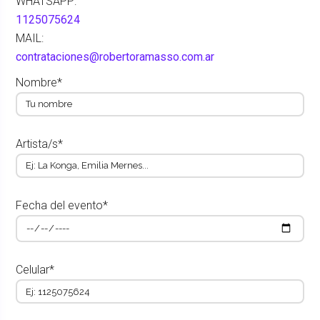
WHATSAPP:
1125075624
MAIL:
contrataciones@robertoramasso.com.ar
Nombre*
Artista/s*
Fecha del evento*
Celular*