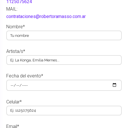
1125075624
MAIL:
contrataciones@robertoramasso.com.ar
Nombre*
Artista/s*
Fecha del evento*
Celular*
Email*