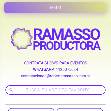
CONTRATÁ SHOWS PARA EVENTOS
WHATSAPP
:
1125075624
contrataciones@robertoramasso.com.ar