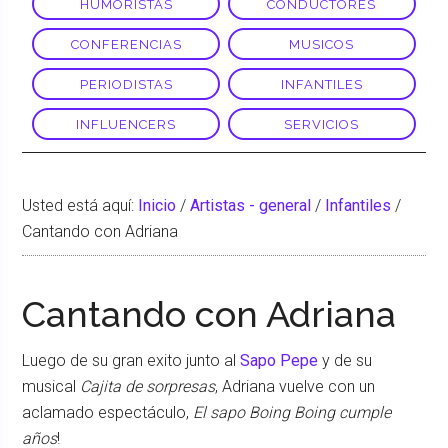
HUMORISTAS
CONDUCTORES
CONFERENCIAS
MUSICOS
PERIODISTAS
INFANTILES
INFLUENCERS
SERVICIOS
Usted está aquí:
Inicio
/
Artistas - general
/
Infantiles
/
Cantando con Adriana
Cantando con Adriana
Luego de su gran exito junto al
Sapo Pepe
y de su
musical
Cajita de sorpresas
, Adriana vuelve con un
aclamado espectáculo,
El sapo Boing Boing cumple
años
!