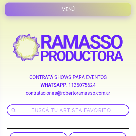
CONTRATÁ SHOWS PARA EVENTOS
WHATSAPP
:
1125075624
contrataciones@robertoramasso.com.ar