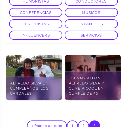
HUMORISTAS
CONDUCTORES
CONFERENCIAS
MUSICOS
PERIODISTAS
INFANTILES
INFLUENCERS
SERVICIOS
JOHNNY ALLON,
ALFREDO SILVA EN
ALFREDO SILVA Y
CUMPLEAÑOS, LOS
CUMBIA COOL EN
CARDALES
CUMPLE DE 50
« Página anterior
1
2
3